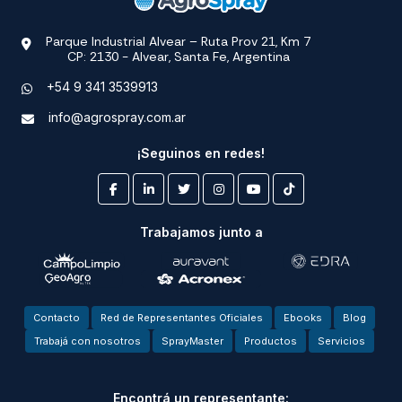
Parque Industrial Alvear – Ruta Prov 21, Km 7
CP: 2130 - Alvear, Santa Fe, Argentina
+54 9 341 3539913
info@agrospray.com.ar
¡Seguinos en redes!
Trabajamos junto a
Contacto
Red de Representantes Oficiales
Ebooks
Blog
Trabajá con nosotros
SprayMaster
Productos
Servicios
Encontrá un representante: