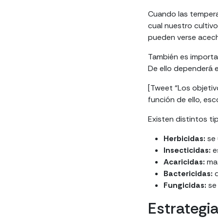
Cuando las temperat
cual nuestro cultiv
pueden verse acecha
También es import
De ello dependerá el
[Tweet “Los objetiv
función de ello, esco
Existen distintos ti
Herbicidas:
se 
Insecticidas:
es
Acaricidas:
mat
Bactericidas:
d
Fungicidas:
se 
Estrategia