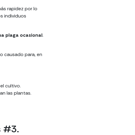
ás rapidez por lo
s individuos
una plaga ocasional
.
año causado para, en
el cultivo.
an las plantas.
s #3.