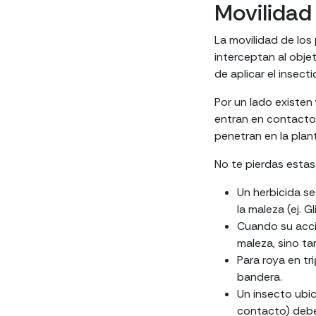
Movilidad
La movilidad de los
interceptan al obje
de aplicar el insecti
Por un lado existen
entran en contacto 
penetran en la plant
No te pierdas esta
Un herbicida s
la maleza (ej. Gl
Cuando su acc
maleza, sino ta
Para roya en tr
bandera.
Un insecto ubic
contacto) debe