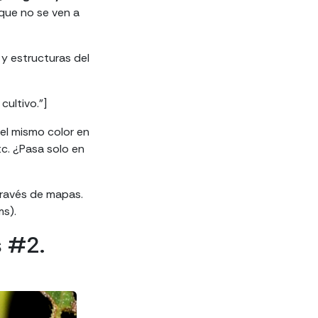
 que no se ven a
y estructuras del
ultivo.”]
el mismo color en
c. ¿Pasa solo en
 través de mapas.
ms).
s #2.