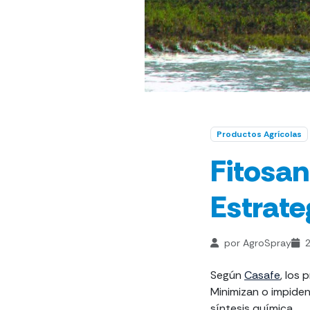
Productos Agrícolas
Fitosan
Estrate
por AgroSpray
2
Según
Casafe
, los
Minimizan o impiden
síntesis química.