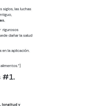
 siglos, las luchas
antiguo,
zas.
y rigurosos
ede dañar la salud
en la aplicación.
 alimentos.”]
s #1.
, longitud y