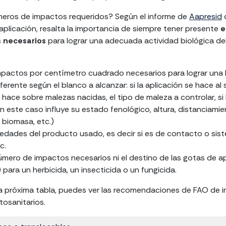
meros de impactos requeridos? Según el informe de
Aapresid
 aplicación, resalta la importancia de siempre tener presente
e
 necesarios
para lograr una adecuada actividad biológica del
mpactos por centímetro cuadrado necesarios para lograr una
ferente según el blanco a alcanzar: si la aplicación se hace al s
e hace sobre malezas nacidas, el tipo de maleza a controlar, si
en este caso influye su estado fenológico, altura, distanciamien
 biomasa, etc.)
edades del producto usado, es decir si es de contacto o sist
tc.
número de impactos necesarios ni el destino de las gotas de ap
) para un herbicida, un insecticida o un fungicida.
la próxima tabla, puedes ver las recomendaciones de FAO de 
itosanitarios.