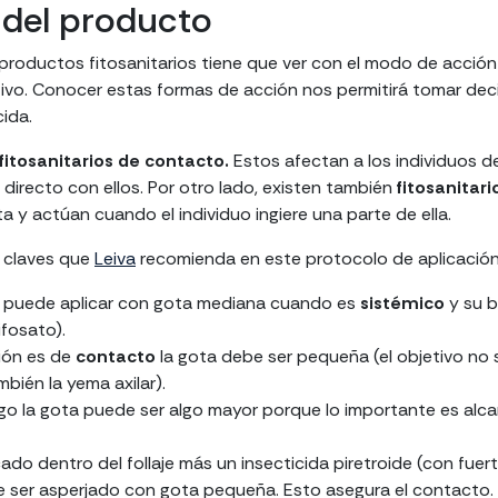
 del producto
 productos fitosanitarios tiene que ver con el modo de acció
tivo. Conocer estas formas de acción nos permitirá tomar de
cida.
fitosanitarios de contacto.
Estos afectan a los individuos d
directo con ellos. Por otro lado, existen también
fitosanitar
a y actúan cuando el individuo ingiere una parte de ella.
s claves que
Leiva
recomienda en este protocolo de aplicació
e puede aplicar con gota mediana cuando es
sistémico
y su b
ifosato).
ión es de
contacto
la gota debe ser pequeña (el objetivo no s
mbién la yema axilar).
igo la gota puede ser algo mayor porque lo importante es alca
ado dentro del follaje más un insecticida piretroide (con fuer
 ser asperjado con gota pequeña. Esto asegura el contacto.