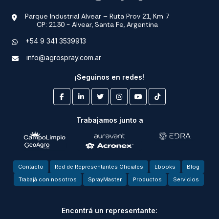
Parque Industrial Alvear – Ruta Prov 21, Km 7
CP: 2130 - Alvear, Santa Fe, Argentina
+54 9 341 3539913
info@agrospray.com.ar
¡Seguinos en redes!
Trabajamos junto a
Contacto
Red de Representantes Oficiales
Ebooks
Blog
Trabajá con nosotros
SprayMaster
Productos
Servicios
Encontrá un representante: