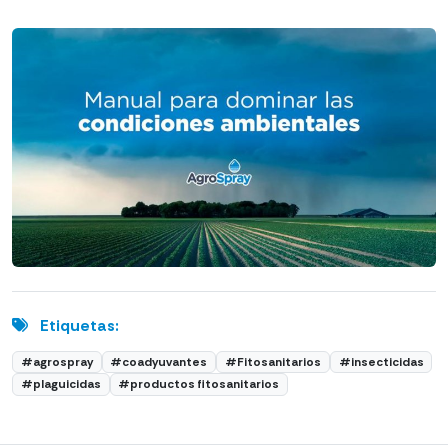
Etiquetas:
#agrospray
#coadyuvantes
#Fitosanitarios
#insecticidas
#plaguicidas
#productos fitosanitarios