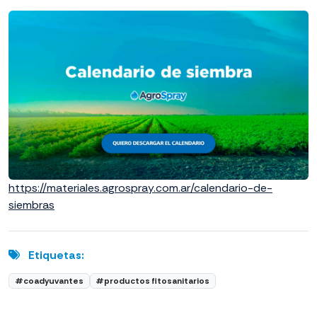
https://materiales.agrospray.com.ar/calendario-de-
siembras
Etiquetas:
#coadyuvantes
#productos fitosanitarios