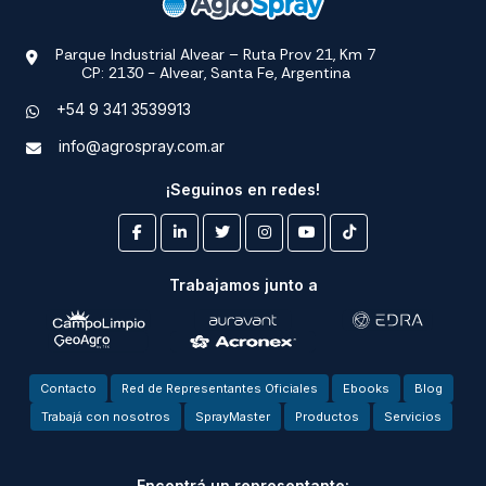
Parque Industrial Alvear – Ruta Prov 21, Km 7
CP: 2130 - Alvear, Santa Fe, Argentina
+54 9 341 3539913
info@agrospray.com.ar
¡Seguinos en redes!
Trabajamos junto a
Contacto
Red de Representantes Oficiales
Ebooks
Blog
Trabajá con nosotros
SprayMaster
Productos
Servicios
Encontrá un representante: