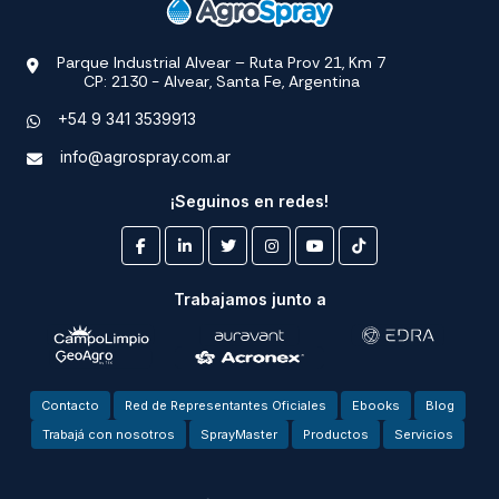
Parque Industrial Alvear – Ruta Prov 21, Km 7
CP: 2130 - Alvear, Santa Fe, Argentina
+54 9 341 3539913
info@agrospray.com.ar
¡Seguinos en redes!
Trabajamos junto a
Contacto
Red de Representantes Oficiales
Ebooks
Blog
Trabajá con nosotros
SprayMaster
Productos
Servicios