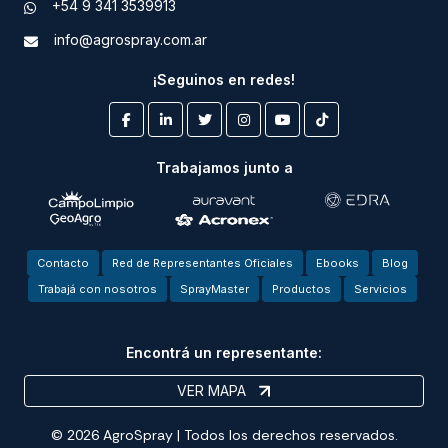
+54 9 341 3539913
info@agrospray.com.ar
¡Seguinos en redes!
Trabajamos junto a
Contacto
Red de Representantes Oficiales
Ebooks
Blog
Trabajá con nosotros
SprayMaster
Productos
Servicios
Encontrá un representante:
VER MAPA
© 2026 AgroSpray | Todos los derechos reservados.